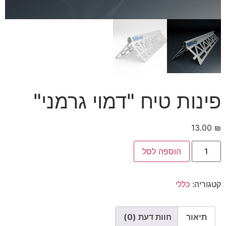
פינות טיח "דמוי גרמני"
13.00
₪
כמות
הוספה לסל
של
פינות
טיח
"דמוי
קטגוריה:
כללי
גרמני"
תיאור
חוות דעת (0)