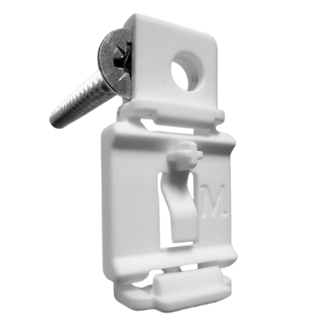
לג
תוכן