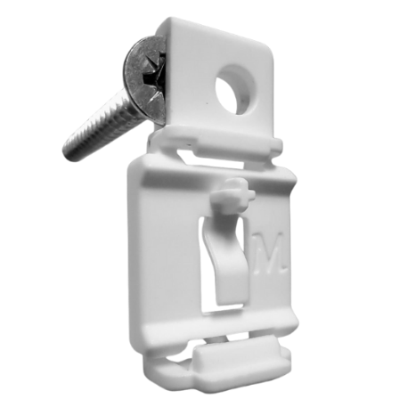
לג
תוכן