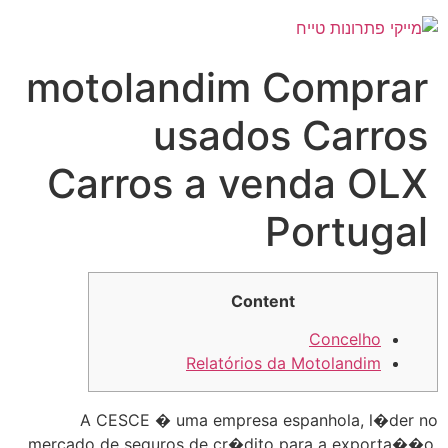
לג
תוכן
motolandim Comprar
usados Carros
Carros a venda OLX
Portugal
Content
Concelho
Relatórios da Motolandim
A CESCE � uma empresa espanhola, l�der no
mercado de seguros de cr�dito para a exporta��o,