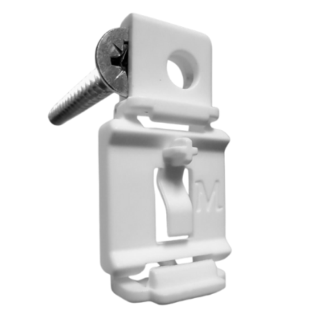
לג
תוכן