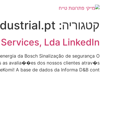
לג
תוכן
קטגוריה:
dustrial.pt
Services, Lda LinkedIn
e energia da Bosch Sinalização de segurança O
s as avalia��es dos nossos clientes atrav�s
eKomi! A base de dados da Informa D&B cont? […]