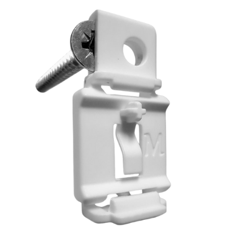
לג
תוכן