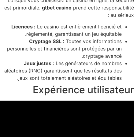
Lorsque vous choisissez un casino en li
est primordiale.
gtbet casino
prend cett
Licences :
Le casino est entièrement 
réglementé, garantissant un jeu
Cryptage SSL :
Toutes vos in
personnelles et financières sont proté
crypt
Jeux justes :
Les générateurs 
aléatoires (RNG) garantissent que les ré
jeux sont totalement aléatoires et 
Expérience uti