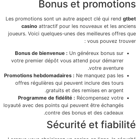
Bonus et pr
Les promotions sont un autre aspect cl
casino
attractif pour les nouveau
joueurs. Voici quelques-unes des meill
vous
Bonus de bienvenue :
Un généreux
votre premier dépôt vous attend pou
votr
Promotions hebdomadaires :
Ne manqu
offres régulières qui peuvent inclur
gratuits et des remises
Programme de fidélité :
Récompen
loyauté avec des points qui peuvent êt
contre des bonus et d
Sécurité et 