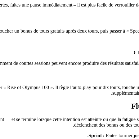
es, faites une pause immédiatement – il est plus facile de verrouiller de
oucher un bonus de tours gratuits après deux tours, puis passer à « Spee
ment de courtes sessions peuvent encore produire des résultats satisfais
ner « Rise of Olympus 100 ». Il règle l’auto‑play pour dix tours, touch
supplémentair
Fl
— et se termine lorsque cette intention est atteinte ou que la fatigue s
déclenchent des bonus ou des tour
Sprint :
Faites tourner jus