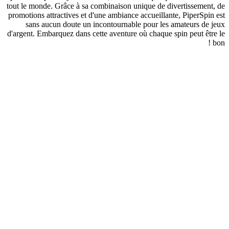
tout le monde. Grâce à sa combinaison unique de
promotions attractives et d'une ambiance accueil
sans aucun doute un incontournable pour l
d'argent. Embarquez dans cette aventure où chaq