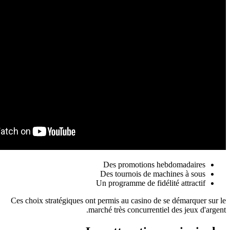
Des promotions h
Des tournois de ma
Un programme de fidél
Ces choix stratégiques ont permis au casino de
marché très concurrentie