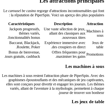
Les attractions
Le
carousel be casino
regorge d'attractions inco
la réputation de PiperSpin. Voici un aperçu d
Caractéristiques
Description
Jackpots progressifs,
Une vaste sélection d
thèmes variés,
allant des classiq
fonctionnalités bonus.
nouveaux 
Baccarat, Blackjack,
Expérience immersi
Roulette, Poker.
des croupiers en
Bonus de bienvenue,
Offres fréquent
tours gratuits, cashback.
maximiser les
Les 
Les machines à sous restent l'attraction phare de
graphismes époustouflants et des mécaniques 
elles sont conçues pour divertir et engager les
variés, allant de l'aventure à la mythologie,
joueur de 
L