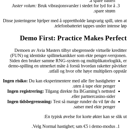
å spare batteri.
Juster volum:
Bruk vibrasjonsvarsler i stedet for lyd for å
spare strøm.
Disse justeringene hjelper med å opprettholde langvarig spill, uten at
telefonbatteriet tappes under intense løp.
Demo First: Practice Makes Perfect
Demoen av Avia Masters tilbyr ubegrensede virtuelle kreditter
(FUN) og identiske spillmekanikker som ekte penger-versjonen.
Siden den bruker samme RNG-system og multiplikatorlogikk, er
demo-spilling en utmerket måte å forstå hvordan raketter påvirker
utfall og hvor ofte høye multipliers oppstår.
Ingen risiko:
Du kan eksperimentere med alle fire hastigheter
uten å tape ekte penger.
Ingen registrering:
Tilgang direkte fra BGaming’s nettsted
eller partnercasino-sider.
Ingen tidsbegrensning:
Test så mange runder du vil før du
satser med ekte penger.
En typisk øvelse for korte økter kan se slik ut:
Velg Normal hastighet; sats €5 i demo-modus.