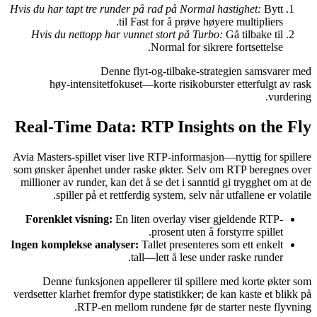
Hvis du har tapt tre runder på rad på Normal hastighet:
Bytt
til Fast for å prøve høyere multipliers.
Hvis du nettopp har vunnet stort på Turbo:
Gå tilbake til
Normal for sikrere fortsettelse.
Denne flyt‑og‑tilbake-strategien samsvarer med
høy‑intensitetfokuset—korte risikoburster etterfulgt av rask
vurdering.
Real‑Time Data: RTP Insights on the Fly
Avia Masters-spillet viser live RTP-informasjon—nyttig for spillere
som ønsker åpenhet under raske økter. Selv om RTP beregnes over
millioner av runder, kan det å se det i sanntid gi trygghet om at de
spiller på et rettferdig system, selv når utfallene er volatile.
Forenklet visning:
En liten overlay viser gjeldende RTP-
prosent uten å forstyrre spillet.
Ingen komplekse analyser:
Tallet presenteres som ett enkelt
tall—lett å lese under raske runder.
Denne funksjonen appellerer til spillere med korte økter som
verdsetter klarhet fremfor dype statistikker; de kan kaste et blikk på
RTP-en mellom rundene før de starter neste flyvning.