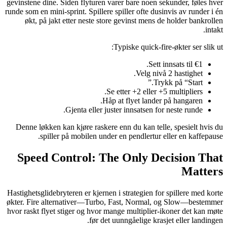
gevinstene dine. Siden flyturen varer bare noen sekunder, føles hver
runde som en mini‑sprint. Spillere spiller ofte dusinvis av runder i én
økt, på jakt etter neste store gevinst mens de holder bankrollen
intakt.
Typiske quick‑fire-økter ser slik ut:
Sett innsats til €1.
Velg nivå 2 hastighet.
Trykk på “Start.”
Se etter +2 eller +5 multipliers.
Håp at flyet lander på hangaren.
Gjenta eller juster innsatsen for neste runde.
Denne løkken kan kjøre raskere enn du kan telle, spesielt hvis du
spiller på mobilen under en pendlertur eller en kaffepause.
Speed Control: The Only Decision That
Matters
Hastighetsglidebryteren er kjernen i strategien for spillere med korte
økter. Fire alternativer—Turbo, Fast, Normal, og Slow—bestemmer
hvor raskt flyet stiger og hvor mange multiplier-ikoner det kan møte
før det uunngåelige krasjet eller landingen.