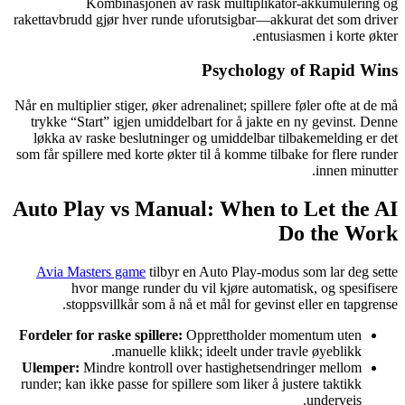
Kombinasjonen av rask multiplikator-akkumulering og
rakettavbrudd gjør hver runde uforutsigbar—akkurat det som driver
entusiasmen i korte økter.
Psychology of Rapid Wins
Når en multiplier stiger, øker adrenalinet; spillere føler ofte at de må
trykke “Start” igjen umiddelbart for å jakte en ny gevinst. Denne
løkka av raske beslutninger og umiddelbar tilbakemelding er det
som får spillere med korte økter til å komme tilbake for flere runder
innen minutter.
Auto Play vs Manual: When to Let the AI
Do the Work
Avia Masters game
tilbyr en Auto Play-modus som lar deg sette
hvor mange runder du vil kjøre automatisk, og spesifisere
stoppsvillkår som å nå et mål for gevinst eller en tapgrense.
Fordeler for raske spillere:
Opprettholder momentum uten
manuelle klikk; ideelt under travle øyeblikk.
Ulemper:
Mindre kontroll over hastighetsendringer mellom
runder; kan ikke passe for spillere som liker å justere taktikk
underveis.