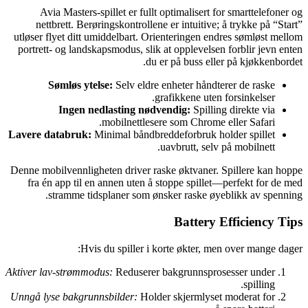
Avia Masters-spillet er fullt optimalisert for smarttelefoner og
nettbrett. Berøringskontrollene er intuitive; å trykke på “Start”
utløser flyet ditt umiddelbart. Orienteringen endres sømløst mellom
portrett- og landskapsmodus, slik at opplevelsen forblir jevn enten
du er på buss eller på kjøkkenbordet.
Sømløs ytelse:
Selv eldre enheter håndterer de raske
grafikkene uten forsinkelser.
Ingen nedlasting nødvendig:
Spilling direkte via
mobilnettlesere som Chrome eller Safari.
Lavere databruk:
Minimal båndbreddeforbruk holder spillet
uavbrutt, selv på mobilnett.
Denne mobilvennligheten driver raske øktvaner. Spillere kan hoppe
fra én app til en annen uten å stoppe spillet—perfekt for de med
stramme tidsplaner som ønsker raske øyeblikk av spenning.
Battery Efficiency Tips
Hvis du spiller i korte økter, men over mange dager:
Aktiver lav‑strømmodus:
Reduserer bakgrunnsprosesser under
spilling.
Unngå lyse bakgrunnsbilder:
Holder skjermlyset moderat for