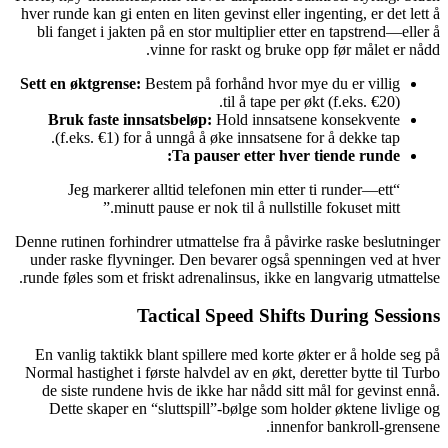
hver runde kan gi enten en liten gevinst eller ingenting, er det lett å
bli fanget i jakten på en stor multiplier etter en tapstrend—eller å
vinne for raskt og bruke opp før målet er nådd.
Sett en øktgrense:
Bestem på forhånd hvor mye du er villig
til å tape per økt (f.eks. €20).
Bruk faste innsatsbeløp:
Hold innsatsene konsekvente
(f.eks. €1) for å unngå å øke innsatsene for å dekke tap.
Ta pauser etter hver tiende runde:
“Jeg markerer alltid telefonen min etter ti runder—ett
minutt pause er nok til å nullstille fokuset mitt.”
Denne rutinen forhindrer utmattelse fra å påvirke raske beslutninger
under raske flyvninger. Den bevarer også spenningen ved at hver
runde føles som et friskt adrenalinsus, ikke en langvarig utmattelse.
Tactical Speed Shifts During Sessions
En vanlig taktikk blant spillere med korte økter er å holde seg på
Normal hastighet i første halvdel av en økt, deretter bytte til Turbo
de siste rundene hvis de ikke har nådd sitt mål for gevinst ennå.
Dette skaper en “sluttspill”-bølge som holder øktene livlige og
innenfor bankroll-grensene.