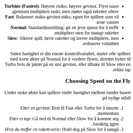
Turbine (Fastest)
: Høyere risiko, høyere gevinst. Flyet suser
gjennom multipliers raskt, men møter også raketter oftere.
Fast
: Balansert risiko-gevinst-miks; egnet for spillere som vil
teste vannet.
Normal
: Standardinnstilling; gir en jevn sjanse for å treffe
multipliers uten for mange raketter.
Slow
: Sikrere spill; færre raketter og lavere multipliers, men
reduserer volatilitet.
Siden hastighet er din eneste kontrollvariabel, starter ofte spillere
med korte økter på Normal for å vurdere flyten, deretter bytter til
Turbo hvis de jakter på en stor gevinst, eller tilbake til Slow etter en
rekke tap.
Choosing Speed on the Fly
Under raske økter kan spillere endre hastighet mellom runder basert
på nylige utfall:
Etter en gevinst
: Bytt til Fast eller Turbo for å utnytte
momentum.
Etter et tap
: Gå ned til Normal eller Slow for å komme seg
forsiktig igjen.
Hvis du treffer en rakett-serie
: Hold deg på Slow for å unngå