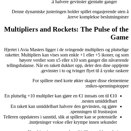
å halvere gevinster gjentatte ganger.
Denne dynamiske justeringen holder spillet engasjerende uten å
kreve komplekse beslutningstrær.
Multipliers and Rockets: The Pulse of the
Game
Hjertet i Avia Masters ligger i de svingende multipliers og plutselige
raketter. Multipliers kan vises som enkle +1 eller +5 ikoner, og som
høyere verdier som x5 eller x10 som ganger din nåværende
tellingsbalanse. Når en rakett dukker opp, deler den dine opptjente
gevinster i to og tvinger flyet til å synke raskere.
For spillere med korte økter skaper disse elementene
mikro‑spenningstopper:
En plutselig +10 multiplier kan gjøre en €1 innsats om til €10
nesten umiddelbart.
En rakett kan umiddelbart halvere den gevinsten, og gjøre
spenningen til frustrasjon.
Telleren oppdateres i sanntid, slik at spillere kan se potensielle
inntjeninger vokse eller krympe innen sekunder.