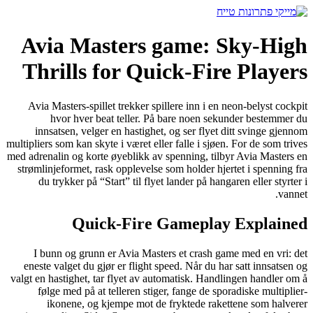
דלג
לתוכן
Avia Masters game: Sky‑High
Thrills for Quick‑Fire Players
Avia Masters-spillet trekker spillere inn i en neon‑belyst cockpit
hvor hver beat teller. På bare noen sekunder bestemmer du
innsatsen, velger en hastighet, og ser flyet ditt svinge gjennom
multipliers som kan skyte i været eller falle i sjøen. For de som trives
med adrenalin og korte øyeblikk av spenning, tilbyr Avia Masters en
strømlinjeformet, rask opplevelse som holder hjertet i spenning fra
du trykker på “Start” til flyet lander på hangaren eller styrter i
vannet.
Quick‑Fire Gameplay Explained
I bunn og grunn er Avia Masters et crash game med en vri: det
eneste valget du gjør er flight speed. Når du har satt innsatsen og
valgt en hastighet, tar flyet av automatisk. Handlingen handler om å
følge med på at telleren stiger, fange de sporadiske multiplier-
ikonene, og kjempe mot de fryktede rakettene som halverer