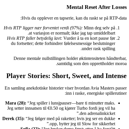
Mental Reset After Losses
Hvis du opplever en tapserie, kan du raskt se på RTP-data:
Hvis RTP ligger nær forventet verdi (97%):
Minn deg selv på
at variasjon er normalt; ikke jag tap umiddelbart.
Hvis RTP faller betydelig lavt:
Vurder å ta en kort pause før
du fortsetter; dette forhindrer følelsesmessige beslutninger
under rask spilling.
Denne mentale nullstillingen holder øktintensiteten håndterbar,
samtidig som den opprettholder moroa.
Player Stories: Short, Sweet, and Intense
En samling anekdotiske historier viser hvordan Avia Masters passer
inn i raske, energiske spillerutiner:
Mara (28):
“Jeg spiller i lunsjpauser—bare ti minutter maks.
Jeg setter innsatsen til €0.50 og kjører Turbo fordi jeg vil ha
den adrenalinkicket.”
Derek (35):
“Jeg følger med på raketter; hvis jeg ser en dukke
opp, bytter jeg til Slow for sikkerhet.”
Sofia (22):
“Jeg bruker demo først; etter å ha forstått