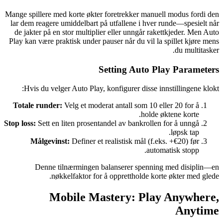
Mange spillere med korte økter foretrekker manuell modus fordi den
lar dem reagere umiddelbart på utfallene i hver runde—spesielt når
de jakter på en stor multiplier eller unngår rakettkjeder. Men Auto
Play kan være praktisk under pauser når du vil la spillet kjøre mens
du multitasker.
Setting Auto Play Parameters
Hvis du velger Auto Play, konfigurer disse innstillingene klokt:
Totale runder:
Velg et moderat antall som 10 eller 20 for å
holde øktene korte.
Stop loss:
Sett en liten prosentandel av bankrollen for å unngå
løpsk tap.
Målgevinst:
Definer et realistisk mål (f.eks. +€20) før
automatisk stopp.
Denne tilnærmingen balanserer spenning med disiplin—en
nøkkelfaktor for å opprettholde korte økter med glede.
Mobile Mastery: Play Anywhere,
Anytime