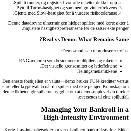
Spill ti runder, og registrer hvor ofte raketter dukker opp.
Bytt til Turbo-hastighet og sammenlign vinnerfrekvens.
Gjenta med Slow-hastighet for å vurdere risikotoleranse.
Denne datadrevne tilnærmingen hjelper spillere med korte økter å
finjustere hastighetspreferansene før de satser ekte penger.
Real vs Demo: What Remains Same?
Demo-modusen reproduserer trofast:
RNG-motoren som bestemmer multipliers og raketter.
Det visuelle grensesnittet og lydeffektene.
Tellingsmekanikkene.
Den eneste forskjellen er valuta—demo bruker FUN-kreditter versus
euro eller kryptovaluta når du spiller med ekte penger. Kunnskap om
denne likheten gir spillerne trygghet om at demo-opplevelsen direkte
oversettes til ekte spillutfall.
Managing Your Bankroll in a
High‑Intensity Environment
Korte, høy‑intensitetsøkter krever disiplinert bankroll‑styring. Siden