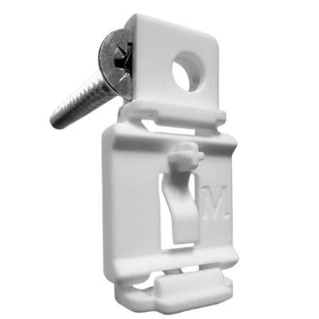
לג
תוכן