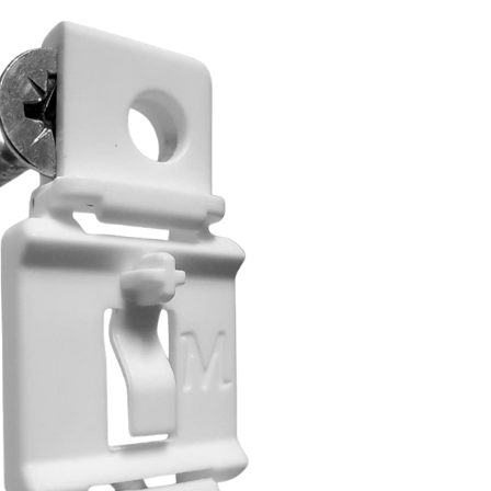
לג
תוכן