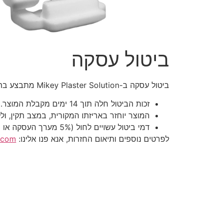
ביטול עסקה
ביטול עסקה ב-Mikey Plaster Solution מתבצע בהתאם לחוק הגנת הצרכן, תשמ"א-1981. להלן התנאים:
זכות הביטול חלה תוך 14 ימים מקבלת המוצר.
המוצר יוחזר באריזתו המקורית, במצב תקין, ול
דמי ביטול עשויים לחול (5% מערך העסקה או 100 ש"ח, הנמוך מביניהם).
לפרטים נוספים ותיאום החזרות, אנא פנו אלינו:
l.com